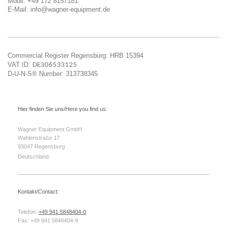
Mobil: +49 172 8157181
E-Mail:
info@wagner-equipment.de
Commercial Register Regensburg: HRB 15394
VAT ID:
DE306533125
D-U-N-S® Number: 313738345
Hier finden Sie uns/Here you find us:
Wagner Equipment GmbH
Wahlenstraße
17
93047
Regensburg
Deutschland
Kontakt/Contact:
Telefon:
+49 941 5848404-0
Fax:
+49 941 5848404-9