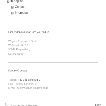
in english
Contact
Impressum
Hier finden Sie uns/Here you find us:
Wagner Equipment GmbH
Wahlenstraße
17
93047
Regensburg
Deutschland
Kontakt/Contact:
Telefon:
+49 941 5848404-0
Fax:
+49 941 5848404-9
E-Mail:
info@wagner-equipment.de
Login
Druckversion
|
Sitemap